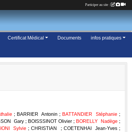
Participer au site :
Certificat Médical
Documents
infos pratiques
halie
; BARRIER Antonin ;
BATTANDIER Stéphanie
;
ON Gary ; BOISSSINOT Olivier ;
BORELLY Nadège
;
IONI Sylvie
; CHRISTIAN ; COETENHAI Jean-Yves ;