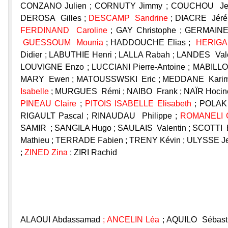
CONZANO Julien ; CORNUTY Jimmy ; COUCHOU Jean
DEROSA Gilles ;
DESCAMP Sandrine
; DIACRE Jérém
FERDINAND Caroline
; GAY Christophe ; GERMAINE
GUESSOUM Mounia
; HADDOUCHE Elias ;
HERIGA
Didier ; LABUTHIE Henri ; LALLA Rabah ; LANDES Vale
LOUVIGNE Enzo ; LUCCIANI Pierre-Antoine ; MABIL
MARY Ewen ; MATOUSSWSKI Eric ; MEDDANE Kari
Isabelle
; MURGUES Rémi ; NAIBO Frank ; NAÏR Hocin
PINEAU Claire
;
PITOIS ISABELLE Elisabeth
; POLAK
RIGAULT Pascal ; RINAUDAU Philippe ;
ROMANELI C
SAMIR ; SANGILA Hugo ; SAULAIS Valentin ; SCOTTI 
Mathieu ; TERRADE Fabien ; TRENY Kévin ; ULYSSE Je
;
ZINED Zina
;
ZIRI Rachid
ALAOUI Abdassamad
; ANCELIN Léa
; AQUILO Sébast