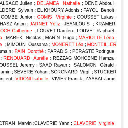
ALSACE Julien ;
DELAMEA Nathalie
; DENE Abdoul ;
LDERE Sylvain ; EL KHOURY Adonis ; FAYOL Benoit ;
; GOMBE Junior ;
GOMIS Virginie
; GOUSSET Lukas ;
UHASZ Anton ;
JARNET Yéliz
; JEANLOUIS ; KRAMER
OCH Catherine
; LOUVET Damien ; LOUVET Raphaël ;
na
; MAREK Nicolas ; MARIN Hugo ;
MARIOTTE Léna
;
ie
; MIMOUN Oussama ;
MONERET Léa
;
MONTEILLER
omain ;
PAIN Dorothé
; PARADIS ; PERASTE Rodrigue ;
 ;
RENOUARD Aurélie
; REZZAG MOHCENE Hamza ;
ROUSSEL Jeremy ; SAAD Rayan ; SALOMON Gérald ;
enjamin ; SEVERE Yohan ; SORGNARD Virgil ; STUCKER
ncent ;
VIDONI Isabelle
; VIVIER Franck ; ZAABAL Jamel
 BOTRAN Marvin ;CLAVERIE Yann ;
CLAVERIE virginie
;