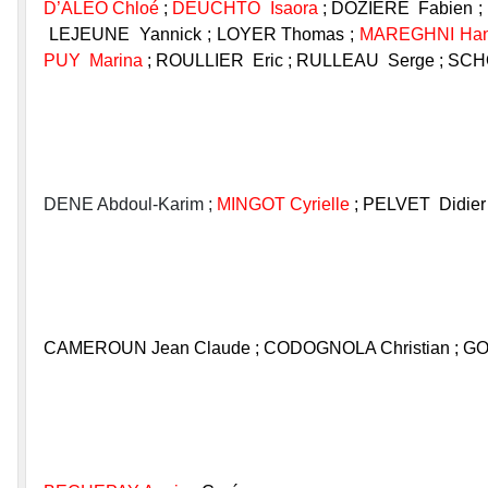
D’ALEO Chloé
;
DEUCHTO Isaora
; DOZIERE Fabien ; 
LEJEUNE Yannick ; LOYER Thomas ;
MAREGHNI Ha
PUY Marina
; ROULLIER Eric ; RULLEAU Serge ; SCHO
DENE Abdoul-Karim ;
MINGOT Cyrielle
; PELVET Didier
CAMEROUN Jean Claude ; CODOGNOLA Christian ; GOMI