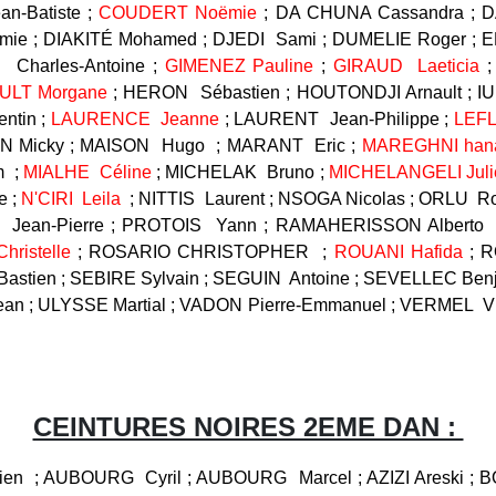
-Batiste ;
COUDERT Noëmie
; DA CHUNA Cassandra ; D
ie ; DIAKITÉ Mohamed ; DJEDI Sami ; DUMELIE Roger ; E
 Charles-Antoine ;
GIMENEZ Pauline
;
GIRAUD Laeticia
ULT Morgane
; HERON Sébastien ; HOUTONDJI Arnault ; I
ntin ;
LAURENCE Jeanne
; LAURENT Jean-Philippe ;
LEFL
LON Micky ; MAISON Hugo ; MARANT Eric ;
MAREGHNI ha
m ;
MIALHE Céline
; MICHELAK Bruno ;
MICHELANGELI Jul
e ;
N'CIRI Leila
; NITTIS Laurent ; NSOGA Nicolas ; ORLU R
 Jean-Pierre ; PROTOIS Yann ; RAMAHERISSON Alberto
hristelle
; ROSARIO CHRISTOPHER ;
ROUANI Hafida
; 
Bastien ; SEBIRE Sylvain ; SEGUIN Antoine ; SEVELLEC B
an ; ULYSSE Martial ; VADON Pierre-Emmanuel ; VERMEL Vi
CEINTURES NOIRES 2EME DAN :
ien ; AUBOURG Cyril ; AUBOURG Marcel ; AZIZI Areski ;