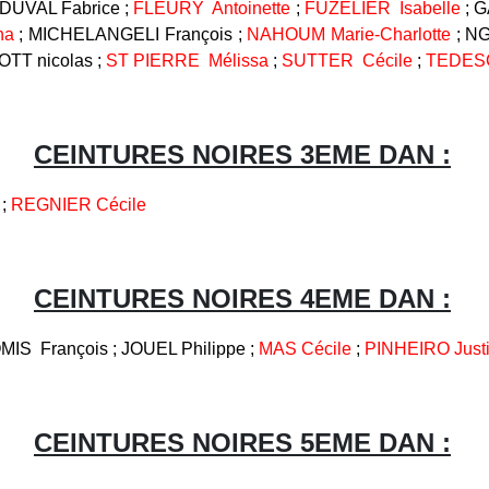
DUVAL Fabrice ;
FLEURY Antoinette
;
FUZELIER Isabelle
; 
na
; MICHELANGELI François ;
NAHOUM Marie-Charlotte
; NG
TT nicolas ;
ST PIERRE Mélissa
;
SUTTER Cécile
;
TEDES
CEINTURES NOIRES 3EME DAN :
 ;
REGNIER Cécile
CEINTURES NOIRES 4EME DAN :
S François ; JOUEL Philippe ;
MAS Cécile
;
PINHEIRO Just
CEINTURES NOIRES 5EME DAN :