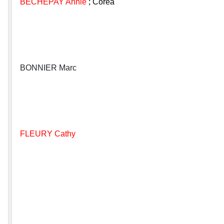
BECHEPAY Annie
; Coréa
BONNIER Marc
FLEURY Cathy