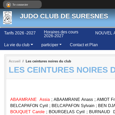
Panneau de gestion des cookies
Se connecter
JUDO CLUB DE SURESNES
Horaires des cours
Tarifs 2026 -2027
NOUVEL A
2026-2027
La vie du club
participer
Contact et Plan
Accueil
Les ceintures noires du club
LES CEINTURES NOIRES 
ABAAMRANE Assia
; ABAAMRANE Anass ; AMIOT Fr
BELCAPAFON Cyril ; BELCAPAFON Sylvain ; BEN DJ
BOUQUET Carole
; BOURGELAS Cyril ; BURNAUD D