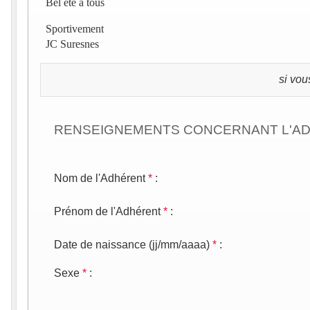
Bel été à tous
Sportivement
JC Suresnes
si vou
RENSEIGNEMENTS CONCERNANT L'A
Nom de l'Adhérent
*
:
Prénom de l'Adhérent
*
:
Date de naissance (jj/mm/aaaa)
*
:
Sexe
*
: