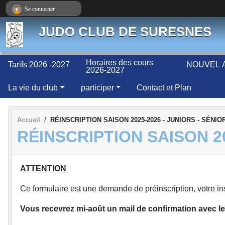
Panneau de gestion des cookies
Se connecter
JUDO CLUB DE SURESNES
Horaires des cours
Tarifs 2026 -2027
NOUVEL A
2026-2027
La vie du club
participer
Contact et Plan
Accueil
RÉINSCRIPTION SAISON 2025-2026 - JUNIORS - SÉNIO
RÉINSCRIPTION SAISON 20
ATTENTION
Ce formulaire est une demande de préinscription, votre ins
Vous recevrez mi-août un mail de confirmation avec le