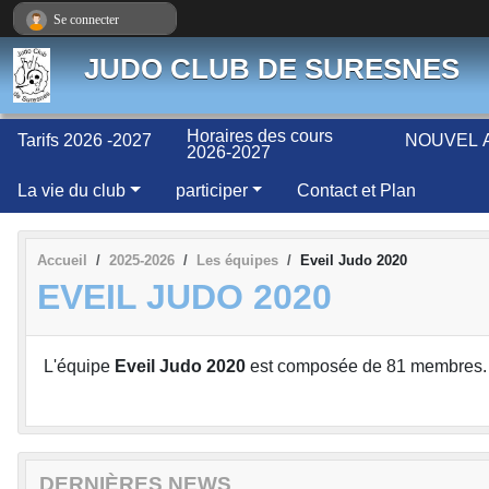
Panneau de gestion des cookies
Se connecter
JUDO CLUB DE SURESNES
Horaires des cours
Tarifs 2026 -2027
NOUVEL A
2026-2027
La vie du club
participer
Contact et Plan
Accueil
2025-2026
Les équipes
Eveil Judo 2020
EVEIL JUDO 2020
L'équipe
Eveil Judo 2020
est composée de 81 membres.
DERNIÈRES NEWS