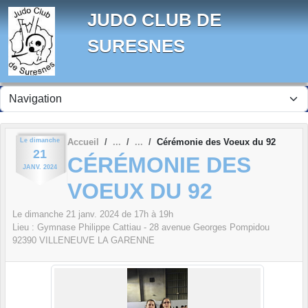
Panneau de gestion des cookies
JUDO CLUB DE
SURESNES
Le
dimanche
Accueil
Cérémonie des Voeux du 92
21
CÉRÉMONIE DES
JANV.
2024
VOEUX DU 92
Le
dimanche
21
janv.
2024
de 17h à 19h
Lieu :
Gymnase Philippe Cattiau - 28 avenue Georges Pompidou
92390
VILLENEUVE LA GARENNE