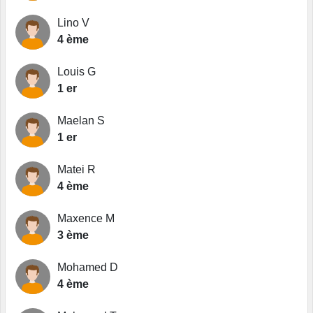
Lino V
4 ème
Louis G
1 er
Maelan S
1 er
Matei R
4 ème
Maxence M
3 ème
Mohamed D
4 ème