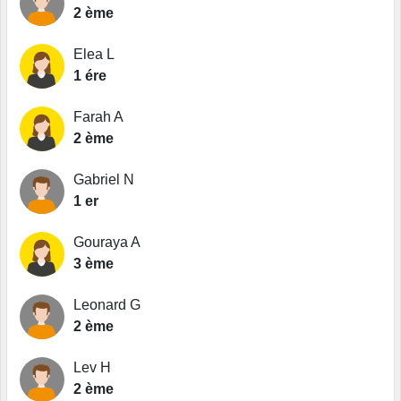
2 ème
Elea L
1 ére
Farah A
2 ème
Gabriel N
1 er
Gouraya A
3 ème
Leonard G
2 ème
Lev H
2 ème