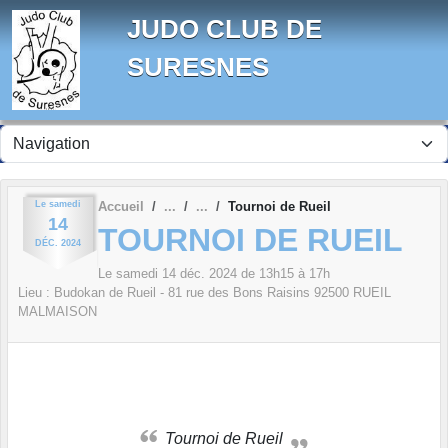
Panneau de gestion des cookies
JUDO CLUB DE
SURESNES
Le
samedi
Accueil
Tournoi de Rueil
14
TOURNOI DE RUEIL
DÉC.
2024
Le
samedi
14
déc.
2024
de 13h15 à 17h
Lieu :
Budokan de Rueil - 81 rue des Bons Raisins
92500
RUEIL
MALMAISON
Tournoi de Rueil