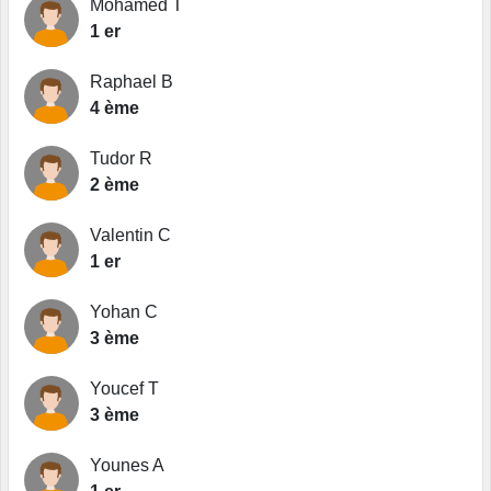
Mohamed T
1 er
Raphael B
4 ème
Tudor R
2 ème
Valentin C
1 er
Yohan C
3 ème
Youcef T
3 ème
Younes A