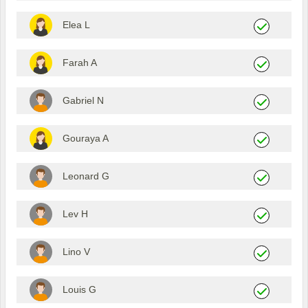
Elea L
Farah A
Gabriel N
Gouraya A
Leonard G
Lev H
Lino V
Louis G