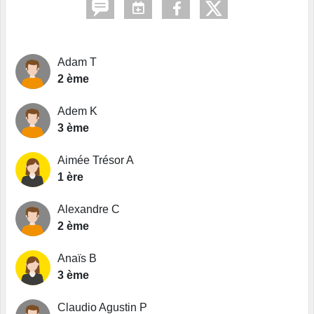
Adam T
2 ème
Adem K
3 ème
Aimée Trésor A
1 ère
Alexandre C
2 ème
Anaïs B
3 ème
Claudio Agustin P