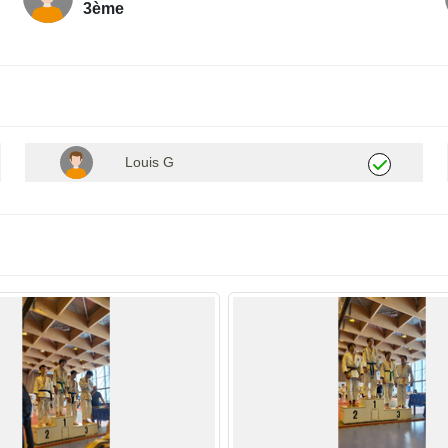
3ème
Louis G