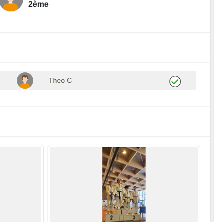
2ème
Theo C